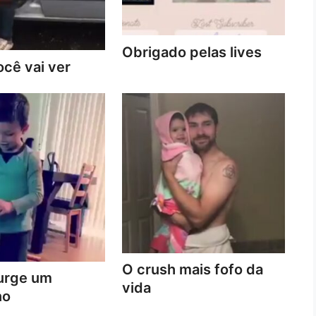
Obrigado pelas lives
cê vai ver
O crush mais fofo da
urge um
vida
no