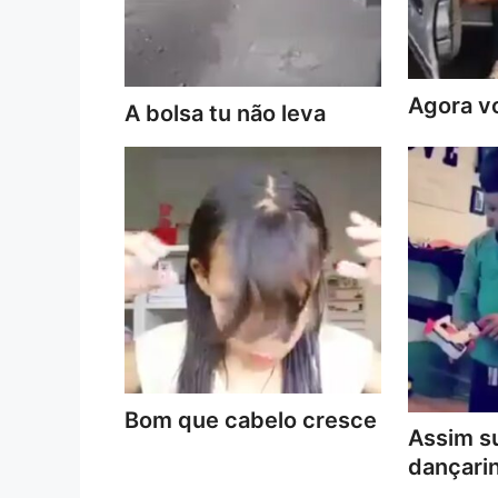
Agora vo
A bolsa tu não leva
Bom que cabelo cresce
Assim s
dançari