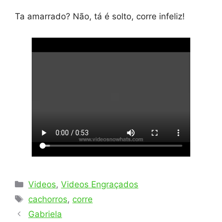
Ta amarrado? Não, tá é solto, corre infeliz!
Categorias
Videos
,
Videos Engraçados
Tags
cachorros
,
corre
Gabriela