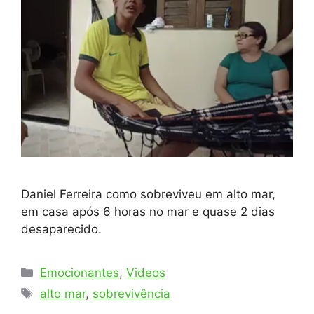
Daniel Ferreira como sobreviveu em alto mar,
em casa após 6 horas no mar e quase 2 dias
desaparecido.
Categorias
Emocionantes
,
Videos
Tags
alto mar
,
sobrevivência