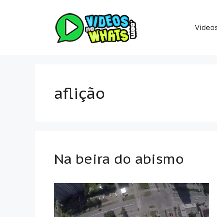
Pular
para
Video
o
conteúdo
aflição
Na beira do abismo