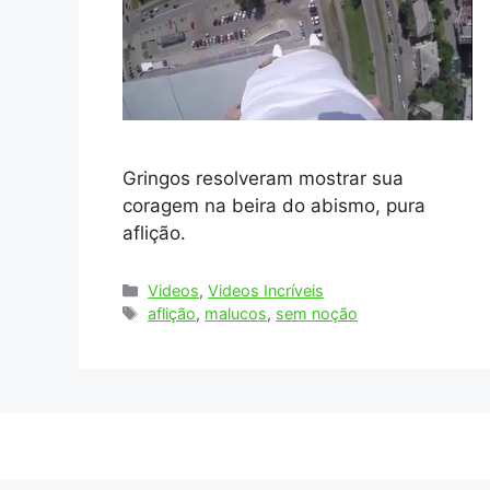
Gringos resolveram mostrar sua
coragem na beira do abismo, pura
aflição.
Categorias
Videos
,
Videos Incríveis
Tags
aflição
,
malucos
,
sem noção