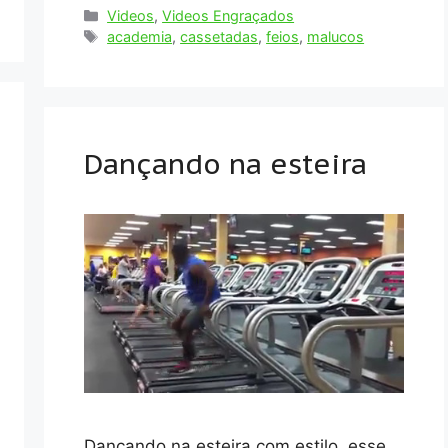
Categorias
Videos
,
Videos Engraçados
Tags
academia
,
cassetadas
,
feios
,
malucos
Dançando na esteira
Dançando na esteira com estilo, esse