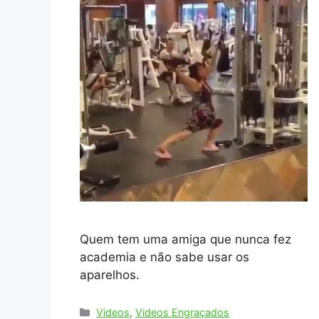
Quem tem uma amiga que nunca fez
academia e não sabe usar os
aparelhos.
Categorias
Videos
,
Videos Engraçados