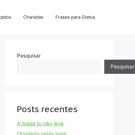
çados
Charadas
Frases para Status
Pesquisar
Pesquisar
Posts recentes
A bolsa tu não leva
Obrigado pelas lives