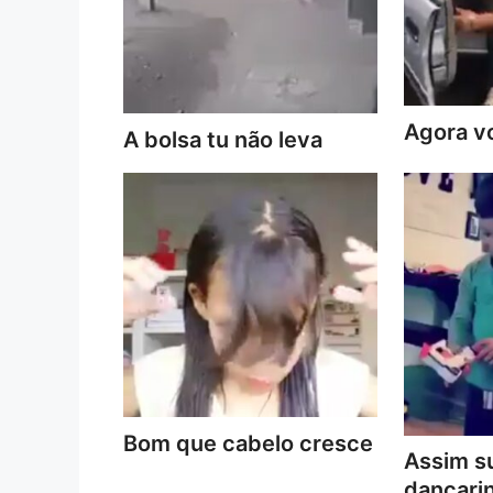
Agora vo
A bolsa tu não leva
Bom que cabelo cresce
Assim s
dançari