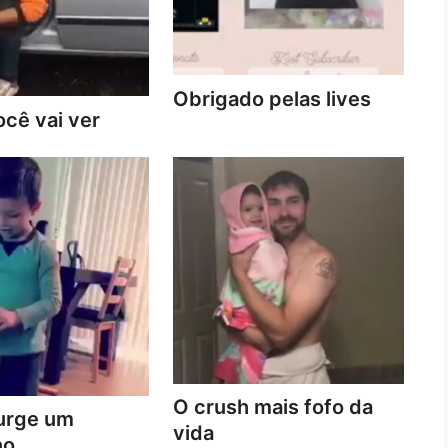
Obrigado pelas lives
cê vai ver
O crush mais fofo da
urge um
vida
no