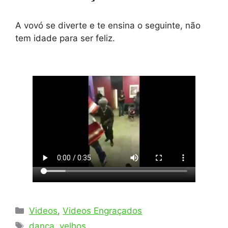
A vovó se diverte e te ensina o seguinte, não
tem idade para ser feliz.
Categorias
Videos
,
Videos Engraçados
Tags
dança
,
velhos