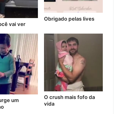
Obrigado pelas lives
cê vai ver
O crush mais fofo da
urge um
vida
no