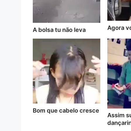
Agora vo
A bolsa tu não leva
Bom que cabelo cresce
Assim s
dançari