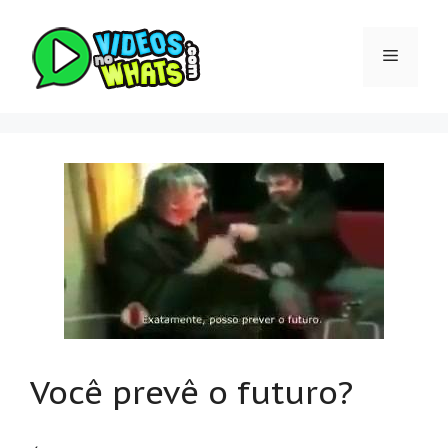
Pular
para
Menu
o
conteúdo
Você prevê o futuro?