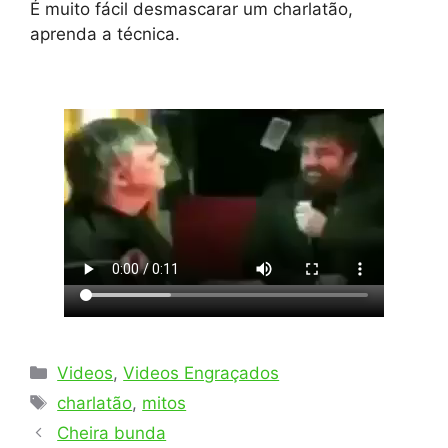
É muito fácil desmascarar um charlatão,
aprenda a técnica.
Categorias
Videos
,
Videos Engraçados
Tags
charlatão
,
mitos
Cheira bunda