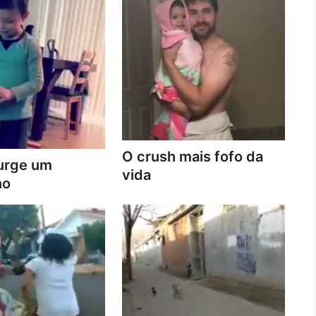
O crush mais fofo da
urge um
vida
no