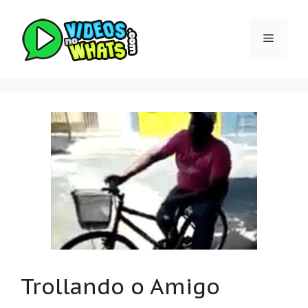
Pular
para
Menu
o
conteúdo
Trollando o Amigo