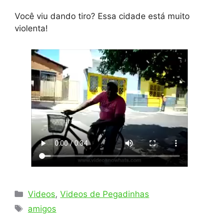
Você viu dando tiro? Essa cidade está muito
violenta!
Categorias
Videos
,
Videos de Pegadinhas
Tags
amigos