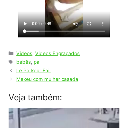
Categorias
Videos
,
Videos Engraçados
Tags
bebês
,
pai
Le Parkour Fail
Mexeu com mulher casada
Veja também: