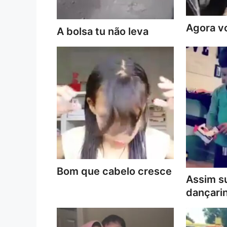
Agora vo
A bolsa tu não leva
Bom que cabelo cresce
Assim s
dançari