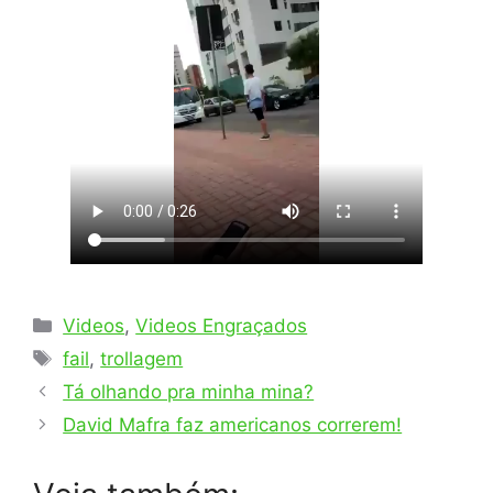
Categorias
Videos
,
Videos Engraçados
Tags
fail
,
trollagem
Tá olhando pra minha mina?
David Mafra faz americanos correrem!