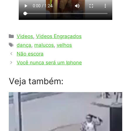
Categorias
Videos
,
Videos Engraçados
Tags
dança
,
malucos
,
velhos
Não escora
Você nunca será um Iphone
Veja também: