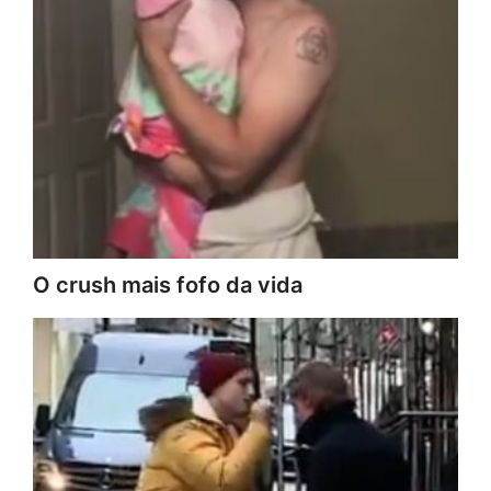
O crush mais fofo da vida