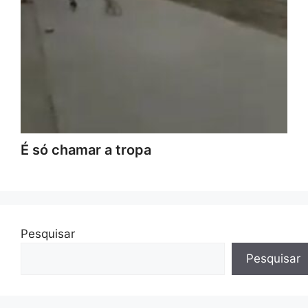
É só chamar a tropa
Pesquisar
Pesquisar