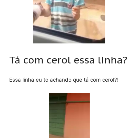
Tá com cerol essa linha?
Essa linha eu to achando que tá com cerol?!