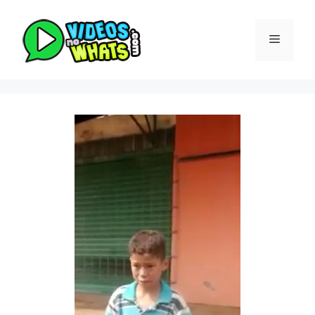
Pular
para
Menu
o
conteúdo