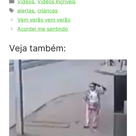
Categorias
Videos
,
Videos Incríveis
Tags
alertas
,
crianças
Vem verão vem verão
Acordei me sentindo
Veja também: