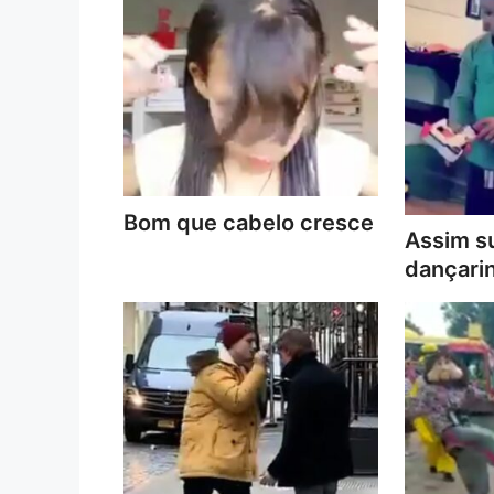
Bom que cabelo cresce
Assim s
dançari