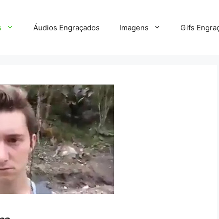
s
Áudios Engraçados
Imagens
Gifs Engra