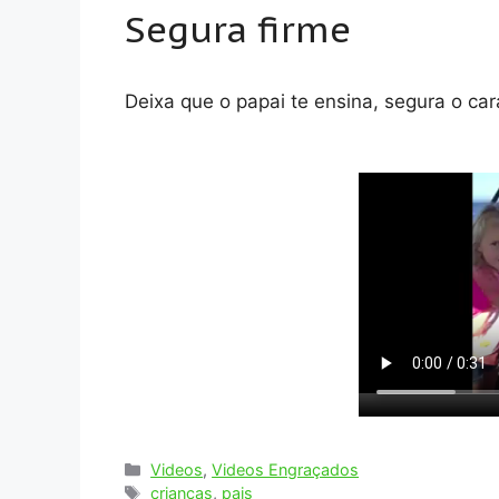
Segura firme
Deixa que o papai te ensina, segura o car
Categorias
Videos
,
Videos Engraçados
Tags
crianças
,
pais