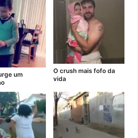
O crush mais fofo da
urge um
vida
no