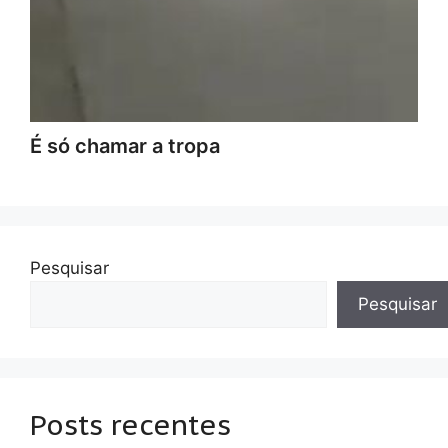
É só chamar a tropa
Pesquisar
Pesquisar
Posts recentes