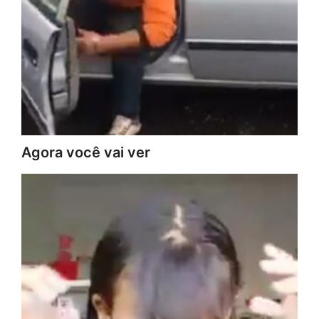
Agora você vai ver