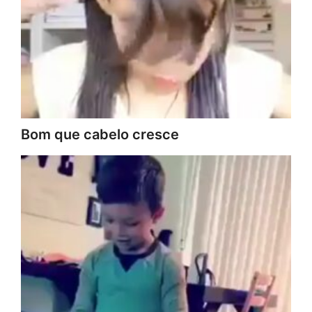
Bom que cabelo cresce