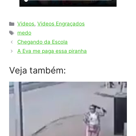
Categorias
Videos
,
Videos Engraçados
Tags
medo
Chegando da Escola
A Eva me paga essa piranha
Veja também: