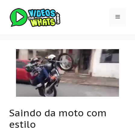
Pular
para
Menu
o
conteúdo
Saindo da moto com
estilo