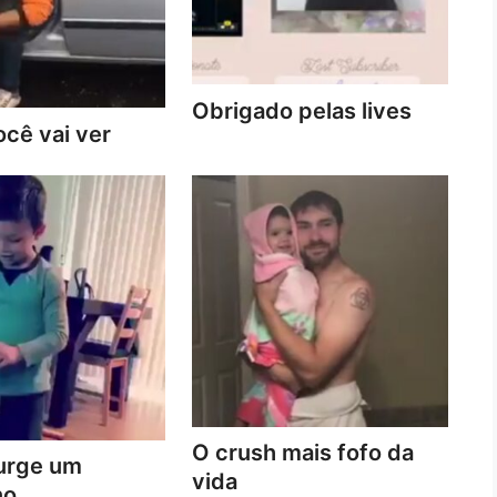
Obrigado pelas lives
cê vai ver
O crush mais fofo da
urge um
vida
no