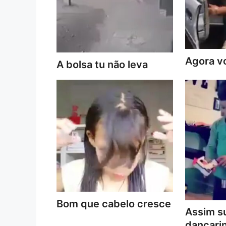
Agora vo
A bolsa tu não leva
Bom que cabelo cresce
Assim s
dançari