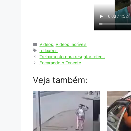
Categorias
Videos
,
Videos Incríveis
Tags
reflexões
Treinamento para resgatar reféns
Encarando o Tenente
Veja também: