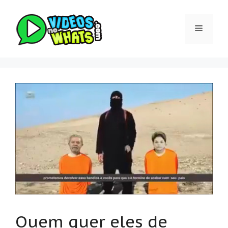
Pular
para
Menu
o
conteúdo
Quem quer eles de