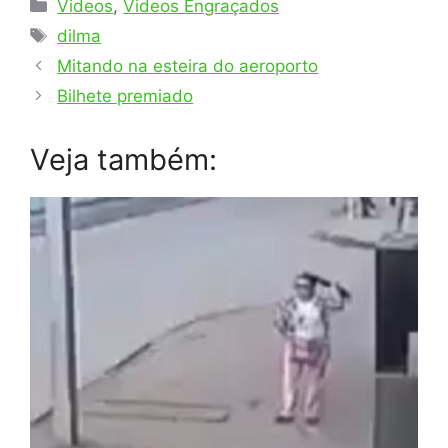
Categorias
Videos
,
Videos Engraçados
Tags
dilma
Mitando na esteira do aeroporto
Bilhete premiado
Veja também: