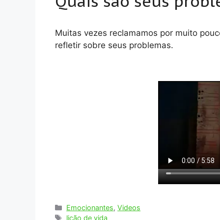
Quais são seus prob
Muitas vezes reclamamos por muito pouco
refletir sobre seus problemas.
Categorias
Emocionantes
,
Videos
Tags
lição de vida