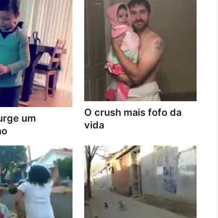
O crush mais fofo da
urge um
vida
no