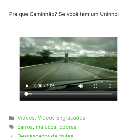
Pra que Caminhão? Se você tem um Uninho!
Categorias
Videos
,
Videos Engraçados
Tags
carros
,
malucos
,
pobres
Descascador de frutas