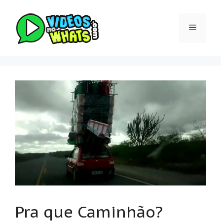
Pular
para
Menu
o
conteúdo
Pra que Caminhão?