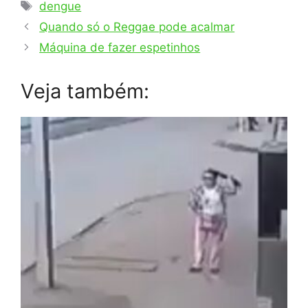
Tags
dengue
Quando só o Reggae pode acalmar
Máquina de fazer espetinhos
Veja também: