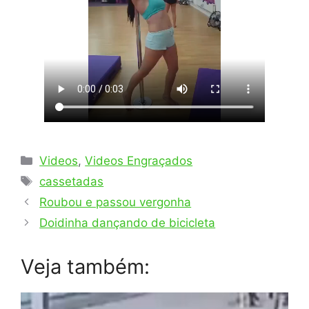
Categorias
Videos
,
Videos Engraçados
Tags
cassetadas
Roubou e passou vergonha
Doidinha dançando de bicicleta
Veja também: