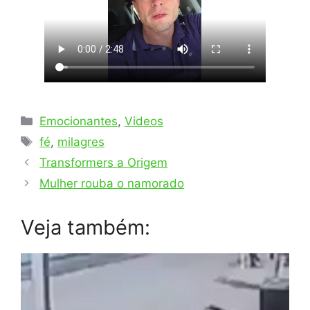
Categorias
Emocionantes
,
Videos
Tags
fé
,
milagres
Transformers a Origem
Mulher rouba o namorado
Veja também: