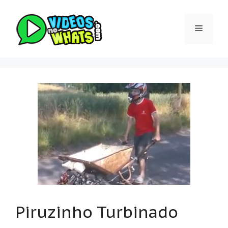
Pular
para
Menu
o
conteúdo
Piruzinho Turbinado