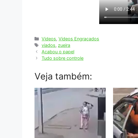
Categorias
Videos
,
Videos Engraçados
Tags
viados
,
zueira
Acabou o papel
Tudo sobre controle
Veja também: