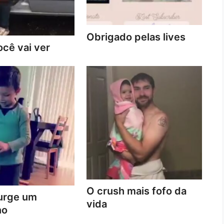
Obrigado pelas lives
cê vai ver
O crush mais fofo da
urge um
vida
no