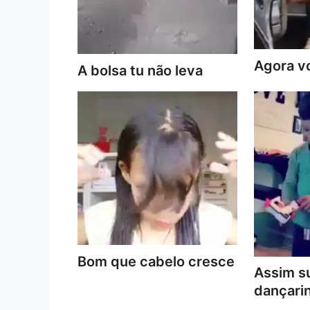
Agora vo
A bolsa tu não leva
Bom que cabelo cresce
Assim s
dançari