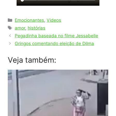
Categorias
Emocionantes
,
Videos
Tags
amor
,
histórias
Pegadinha baseada no filme Jessabelle
Gringos comentando eleição de Dilma
Veja também: