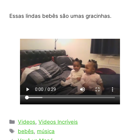
Essas lindas bebês são umas gracinhas.
Categorias
Videos
,
Videos Incríveis
Tags
bebês
,
música