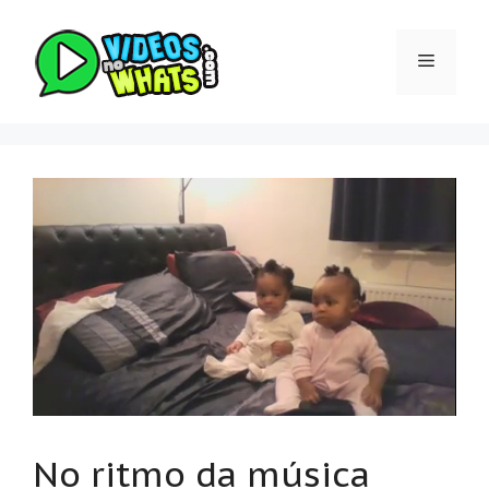
Pular
para
Menu
o
conteúdo
No ritmo da música