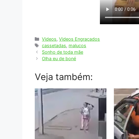
Categorias
Videos
,
Videos Engraçados
Tags
cassetadas
,
malucos
Sonho de toda mãe
Olha eu de boné
Veja também: