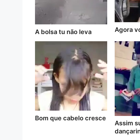
Agora vo
A bolsa tu não leva
Bom que cabelo cresce
Assim s
dançari