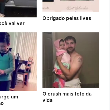
Obrigado pelas lives
cê vai ver
O crush mais fofo da
urge um
vida
no