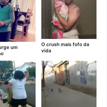
O crush mais fofo da
urge um
vida
no