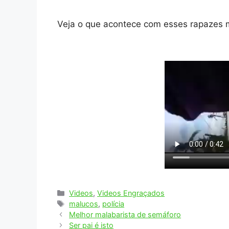
Veja o que acontece com esses rapazes 
Categorias
Videos
,
Videos Engraçados
Tags
malucos
,
polícia
Melhor malabarista de semáforo
Ser pai é isto