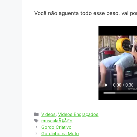
Você não aguenta todo esse peso, vai po
Categorias
Videos
,
Videos Engraçados
Tags
musculaÃ§Ã£o
Gordo Criativo
Gordinho na Moto