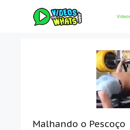
Pular
para
Video
o
conteúdo
Malhando o Pescoço