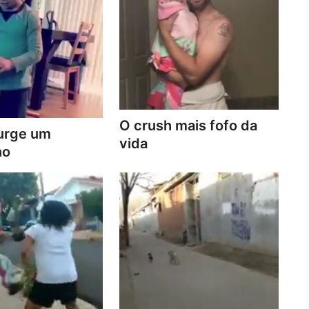
O crush mais fofo da
urge um
vida
no