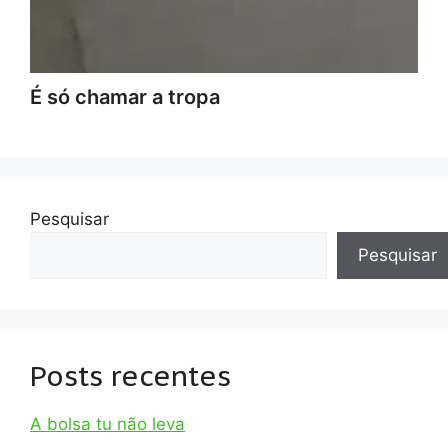
É só chamar a tropa
Pesquisar
Pesquisar
Posts recentes
A bolsa tu não leva