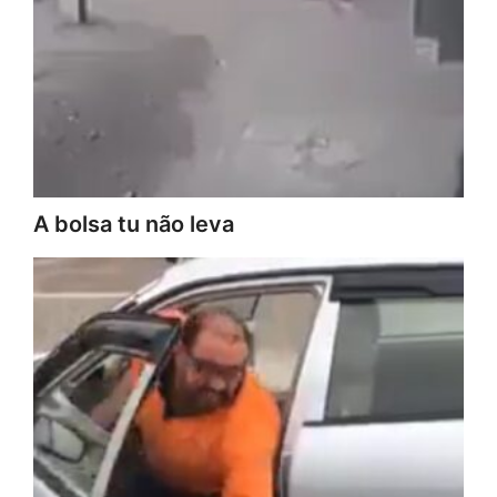
A bolsa tu não leva