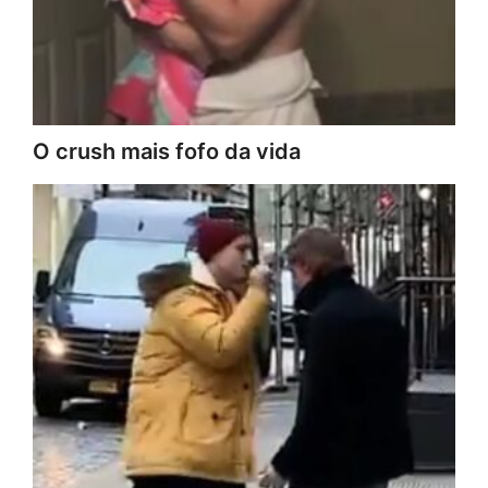
O crush mais fofo da vida