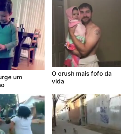
O crush mais fofo da
urge um
vida
no