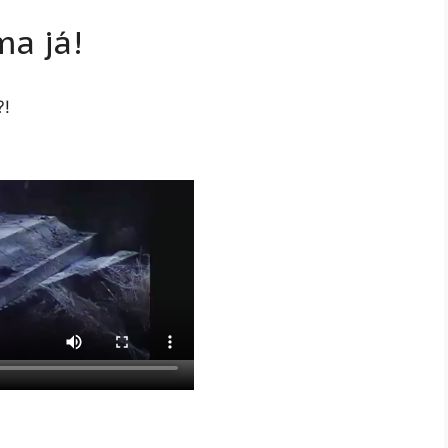
a já!
?!