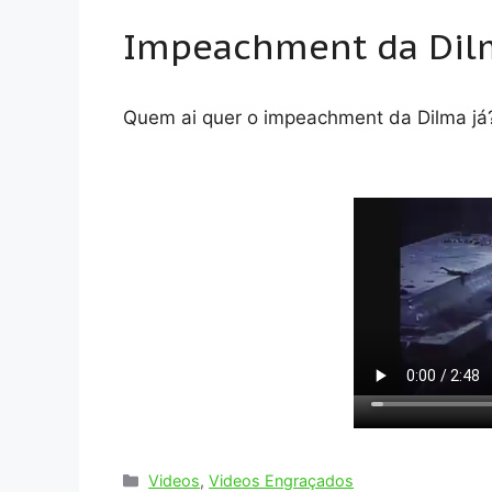
Impeachment da Dilm
Quem ai quer o impeachment da Dilma já
Categorias
Videos
,
Videos Engraçados