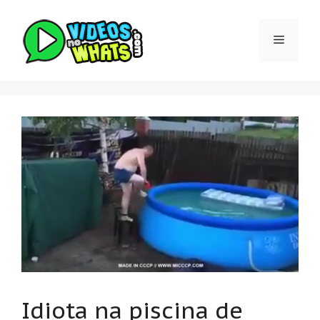
Pular
para
Menu
o
conteúdo
Idiota na piscina de