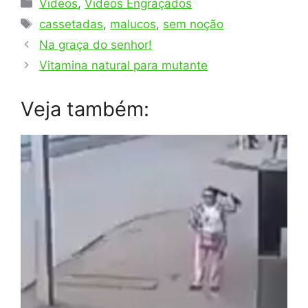
Categorias
Videos
,
Videos Engraçados
Tags
cassetadas
,
malucos
,
sem noção
Na graça do senhor!
Vitamina natural para mutante
Veja também: