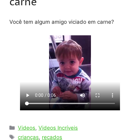
carne
Você tem algum amigo viciado em carne?
Categorias
Videos
,
Videos Incríveis
Tags
crianças
,
recados