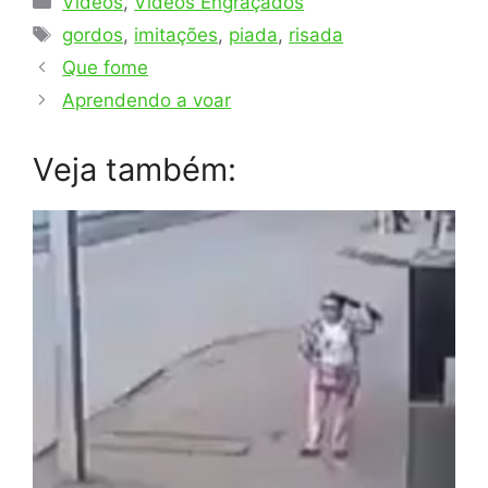
Videos
,
Videos Engraçados
Tags
gordos
,
imitações
,
piada
,
risada
Que fome
Aprendendo a voar
Veja também: