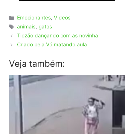
Categorias
Emocionantes
,
Videos
Tags
animais
,
gatos
Tiozão dançando com as novinha
Criado pela Vó matando aula
Veja também: