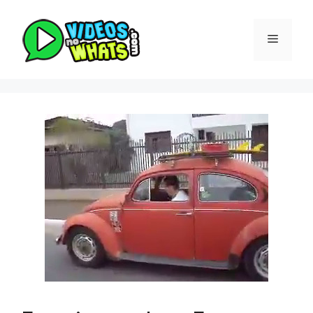
Pular
para
Menu
o
conteúdo