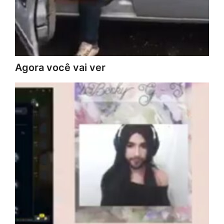
Agora você vai ver