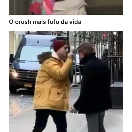
O crush mais fofo da vida