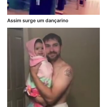
Assim surge um dançarino