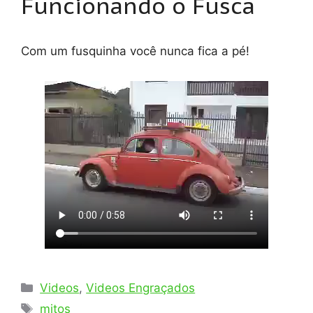
Funcionando o Fusca
Com um fusquinha você nunca fica a pé!
Categorias
Videos
,
Videos Engraçados
Tags
mitos