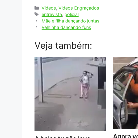
Categorias
Videos
,
Videos Engraçados
Tags
entrevista
,
policial
Mãe e filha dançando juntas
Velhinha dançando funk
Veja também:
Agora vo