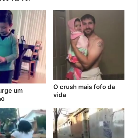
O crush mais fofo da
urge um
vida
no