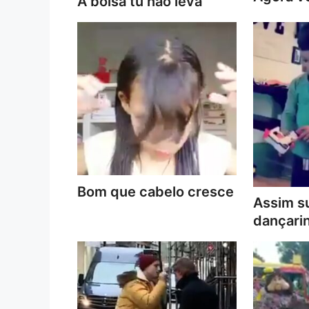
A bolsa tu não leva
Bom que cabelo cresce
Assim s
dançari