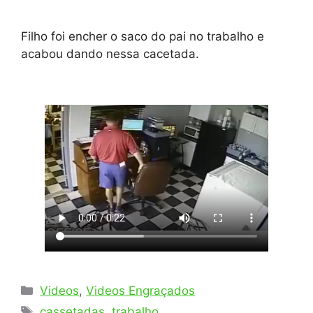
Filho foi encher o saco do pai no trabalho e
acabou dando nessa cacetada.
Categorias
Videos
,
Videos Engraçados
Tags
cassetadas
,
trabalho