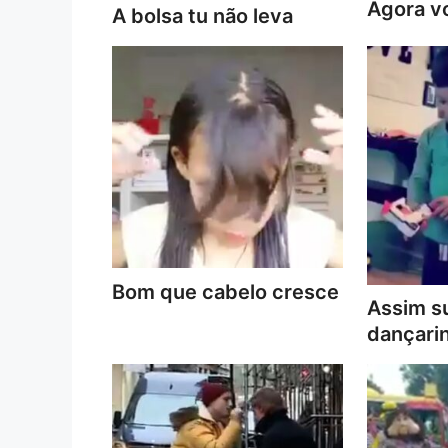
Agora vo
A bolsa tu não leva
Bom que cabelo cresce
Assim s
dançari