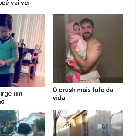
cê vai ver
O crush mais fofo da
urge um
vida
no