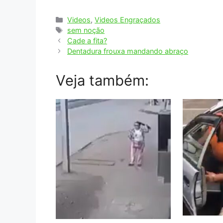
Categorias
Videos
,
Videos Engraçados
Tags
sem noção
Cade a fita?
Dentadura frouxa mandando abraço
Veja também: