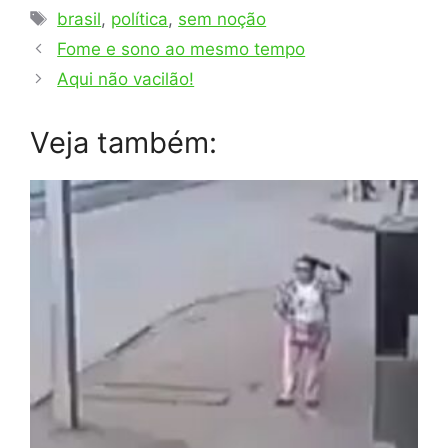
Tags
brasil
,
política
,
sem noção
Fome e sono ao mesmo tempo
Aqui não vacilão!
Veja também: