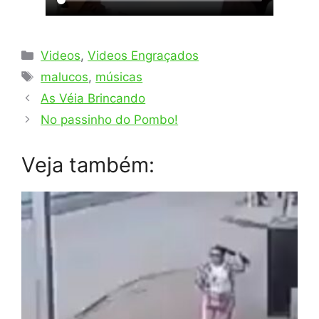
Categorias
Videos
,
Videos Engraçados
Tags
malucos
,
músicas
As Véia Brincando
No passinho do Pombo!
Veja também: