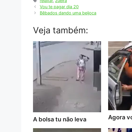
Tags
relaxar
,
zueira
Vou te pagar dia 20
Bêbados dando uma beijoca
Veja também:
Agora vo
A bolsa tu não leva