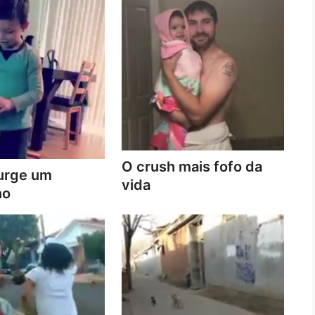
O crush mais fofo da
urge um
vida
no