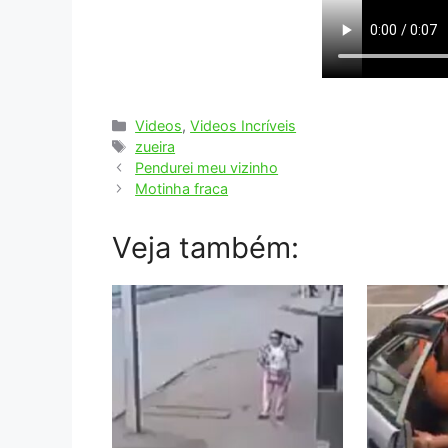
Categorias
Videos
,
Videos Incríveis
Tags
zueira
Pendurei meu vizinho
Motinha fraca
Veja também: