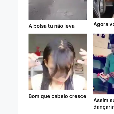
Agora vo
A bolsa tu não leva
Bom que cabelo cresce
Assim s
dançari