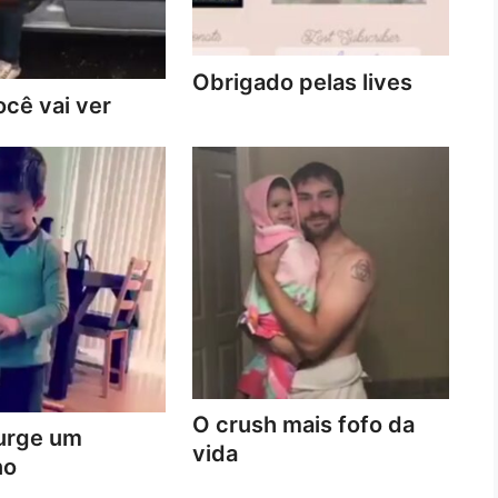
Obrigado pelas lives
cê vai ver
O crush mais fofo da
urge um
vida
no