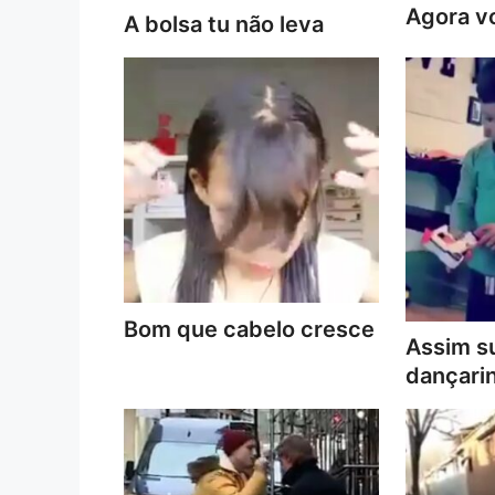
Agora vo
A bolsa tu não leva
Bom que cabelo cresce
Assim s
dançari