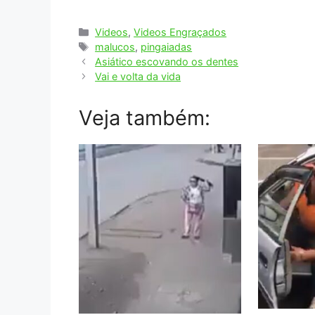
Categorias
Videos
,
Videos Engraçados
Tags
malucos
,
pingaiadas
Asiático escovando os dentes
Vai e volta da vida
Veja também: