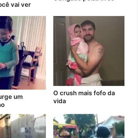
cê vai ver
O crush mais fofo da
urge um
vida
no